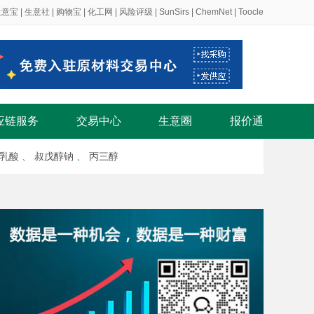
生意宝
|
生意社
|
购物宝
|
化工网
|
风险评级
|
SunSirs
|
ChemNet
|
Toocle
应链服务
交易中心
生意圈
报价通
乳酸
、
叔戊醇钠
、
丙三醇