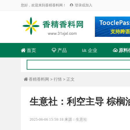
您好，欢迎来到香精香料网！
登录或加入


首页

产品

企业

原料
香精香料网
>
行情
> 正文

生意社：利空主导 棕榈
2025-06-06 15:59:18 来源：生意社