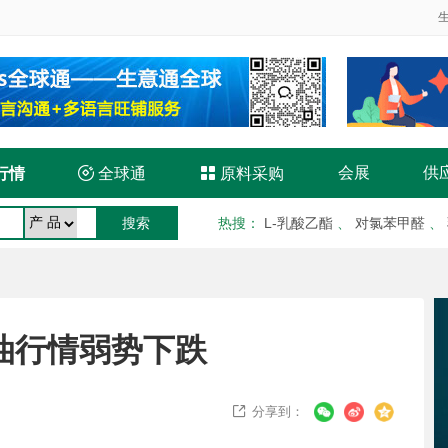
会展
供
行情

全球通

原料采购
热搜
：
L-乳酸乙酯
、
对氯苯甲醛
、
油行情弱势下跌
分享到：
