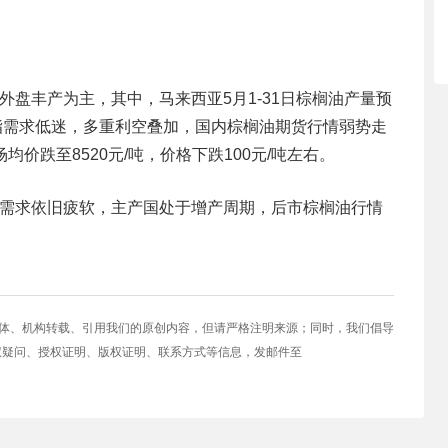
外盘丰产为主，其中，马来西亚5月1-31日棕榈油产量预
油脂需求低迷，多重利空叠加，国内棕榈油期货行情弱势走
价跌至8520元/吨，价格下跌100元/吨左右。
脂需求依旧疲软，主产国处于增产周期，后市棕榈油行情
媒体、机构转载、引用我们的原创内容，但请严格注明来源；同时，我们倡导
权疑问、授权证明、版权证明、联系方式等信息，发邮件至