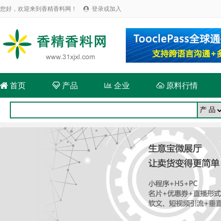
您好，欢迎来到香精香料网！
登录或加入


首页

产品

企业

原料行情