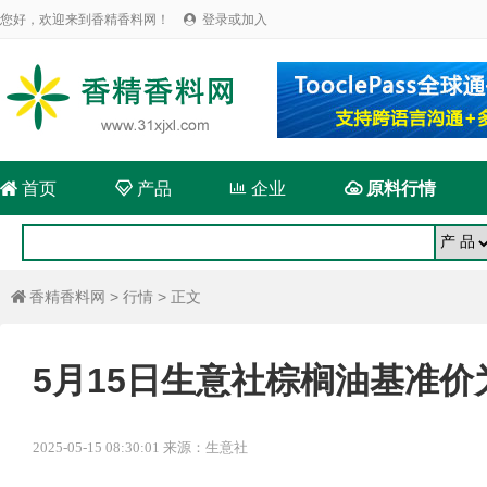
您好，欢迎来到香精香料网！
登录或加入


首页

产品

企业

原料行情
香精香料网
>
行情
> 正文

5月15日生意社棕榈油基准价为8
2025-05-15 08:30:01 来源：生意社