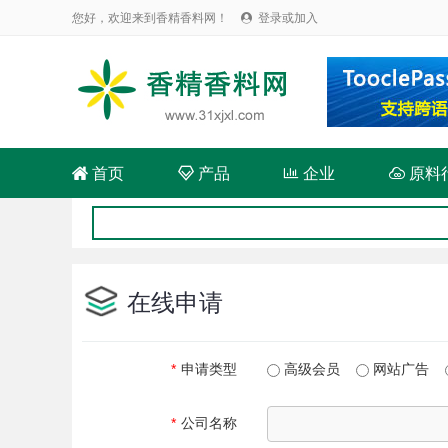
您好，欢迎来到香精香料网！
登录或加入


首页

产品

企业

原料
在线申请
*
申请类型
高级会员
网站广告
*
公司名称