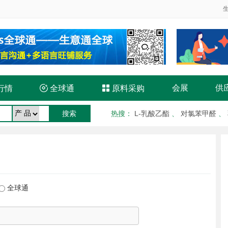
会展
供
行情

全球通

原料采购
热搜
：
L-乳酸乙酯
、
对氯苯甲醛
、
全球通