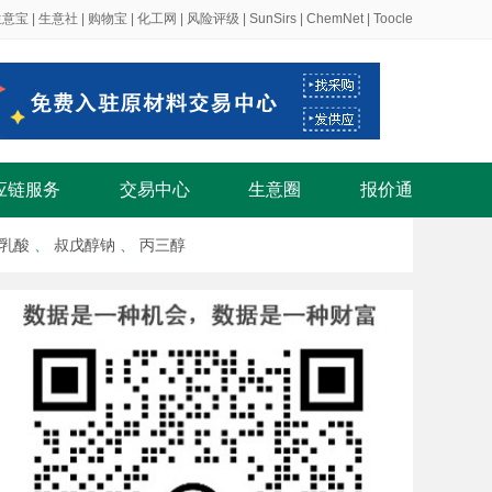
生意宝
|
生意社
|
购物宝
|
化工网
|
风险评级
|
SunSirs
|
ChemNet
|
Toocle
应链服务
交易中心
生意圈
报价通
乳酸
、
叔戊醇钠
、
丙三醇